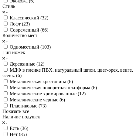
Экокожа (
6
)
Стиль
Классический (
32
)
Лофт (
23
)
Современный (
66
)
Количество мест
Одноместный (
103
)
Тип ножек
Деревянные (
12
)
МДФ в пленке ПВХ, натуральный шпон, цвет-орех, венге,
ясень. (
6
)
Металлическая крестовина (
6
)
Металлическая поворотная платформа (
6
)
Металлические хромированные (
12
)
Металлические черные (
6
)
Пластиковые (
73
)
Показать все
Наличие подушек
Есть (
36
)
Нет (
85
)