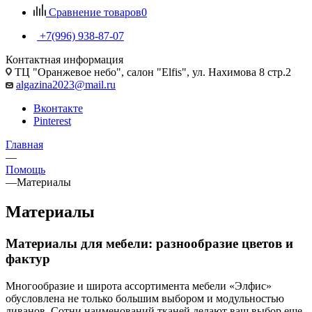
Сравнение товаров
0
+7(996) 938-87-07
Контактная информация
ТЦ "Оранжевое небо", салон "Elfis", ул. Нахимова 8 стр.2
algazina2023@mail.ru
Вконтакте
Pinterest
Главная
—
Помощь
—
Материалы
Материалы
Материалы для мебели: разнообразие цветов и
фактур
Многообразие и широта ассортимента мебели «Элфис»
обусловлена не только большим выбором и модульностью
диванов. Сотни наименований тканей делают ваш выбор еще